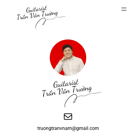
Chuyển
đến
phần
nội
dung
Mail
truongtranvnam@gmail.com