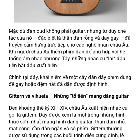
Mặc dù đàn oud không phải guitar, nhưng tư duy chế
tác của nó – đặc biệt là thân đàn rỗng và dây gảy – đã
truyền cảm hứng trực tiếp cho các nghệ nhân châu Âu.
Khi người châu Âu thêm phím đàn để phù hợp với hệ
thống âm nhạc phương Tây, những nhạc cụ “lai” đầu
tiên bắt đầu xuất hiện.
Chính tại đây, khái niệm về một cây đàn dây phím dùng
để gảy hoặc đệm hát đã dần được định hình.
Gittern và vihuela – Những “tổ tiên” mang dáng guitar
Đến khoảng thế kỷ XII–XIV, châu Âu xuất hiện nhạc cụ
gọi là gittern. Đây được xem là một trong những hình
thức sớm nhất mang hình dáng guitar: thân đàn nhỏ,
mặt cong, cần đàn ngắn và có phím. Gittern thường
được sử dụng trong các buổi trình diễn cung đình, lễ