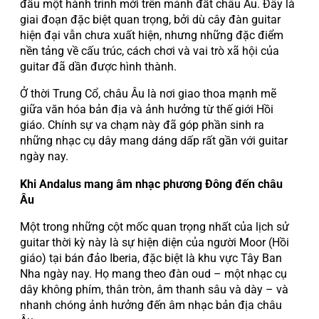
đầu một hành trình mới trên mảnh đất châu Âu. Đây là
giai đoạn đặc biệt quan trọng, bởi dù cây đàn guitar
hiện đại vẫn chưa xuất hiện, nhưng những đặc điểm
nền tảng về cấu trúc, cách chơi và vai trò xã hội của
guitar đã dần được hình thành.
Ở thời Trung Cổ, châu Âu là nơi giao thoa mạnh mẽ
giữa văn hóa bản địa và ảnh hưởng từ thế giới Hồi
giáo. Chính sự va chạm này đã góp phần sinh ra
những nhạc cụ dây mang dáng dấp rất gần với guitar
ngày nay.
Khi Andalus mang âm nhạc phương Đông đến châu
Âu
Một trong những cột mốc quan trọng nhất của lịch sử
guitar thời kỳ này là sự hiện diện của người Moor (Hồi
giáo) tại bán đảo Iberia, đặc biệt là khu vực Tây Ban
Nha ngày nay. Họ mang theo đàn oud – một nhạc cụ
dây không phím, thân tròn, âm thanh sâu và dày – và
nhanh chóng ảnh hưởng đến âm nhạc bản địa châu