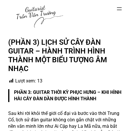
Chuyển
đến
phần
nội
dung
(PHẦN 3) LỊCH SỬ CÂY ĐÀN
GUITAR – HÀNH TRÌNH HÌNH
THÀNH MỘT BIỂU TƯỢNG ÂM
NHẠC
Lượt xem:
13
PHẦN 3: GUITAR THỜI KỲ PHỤC HƯNG – KHI HÌNH
HÀI CÂY ĐÀN DẦN ĐƯỢC HÌNH THÀNH
Sau khi rời khỏi thế giới cổ đại và bước vào thời Trung
Cổ, lịch sử đàn guitar không còn gắn chặt với những
nền văn minh lớn như Ai Cập hay La Mã nữa, mà bắt